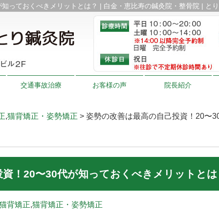
が知っておくべきメリットとは？ | 白金・恵比寿の鍼灸院・整骨院 | と
交通事故治療
お客様の声
院長紹介
正
,
猫背矯正・姿勢矯正
> 姿勢の改善は最高の自己投資！20〜
資！20〜30代が知っておくべきメリットとは
猫背矯正
,
猫背矯正・姿勢矯正