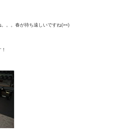
。。。春が待ち遠しいですね(><)
す！