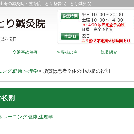
比寿の鍼灸院・整骨院 | とり整骨院・とり鍼灸院
交通事故治療
お客様の声
院長紹介
ニング
,
健康
,
生理学
> 脂質は悪者？体の中の脂の役割
の役割
トレーニング
,
健康
,
生理学