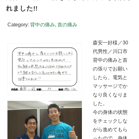
れました!!
Category:
背中の痛み
,
首の痛み
森安一好様／30
代男性／川口市
背中の痛みと首
の張りでお願い
したら、電気と
マッサージでか
なり良くなりま
した。
今の身体の状態
をチェックしな
がら進めてもら
ったので、身体