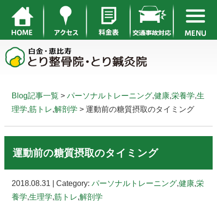
Blog記事一覧
>
パーソナルトレーニング
,
健康
,
栄養学
,
生
理学
,
筋トレ
,
解剖学
> 運動前の糖質摂取のタイミング
運動前の糖質摂取のタイミング
2018.08.31 | Category:
パーソナルトレーニング
,
健康
,
栄
養学
,
生理学
,
筋トレ
,
解剖学