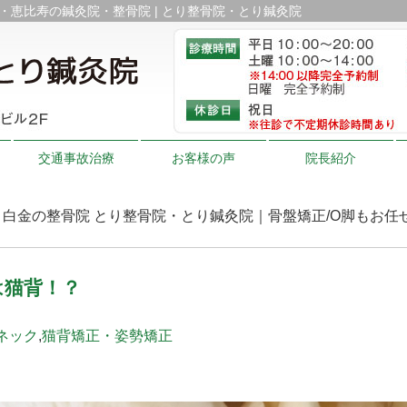
金・恵比寿の鍼灸院・整骨院 | とり整骨院・とり鍼灸院
交通事故治療
お客様の声
院長紹介
 | 白金の整骨院 とり整骨院・とり鍼灸院｜骨盤矯正/O脚もお
は猫背！？
ネック
,
猫背矯正・姿勢矯正